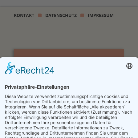
KONTAKT
DATENSCHUTZ
IMPRESSUM
KANZLEI DINGOLFING
TERMINVEREINBARUNG
08731 / 397129
KANZLEI ESSENBACH
TERMINVEREINBARUNG
08703 / 9889952