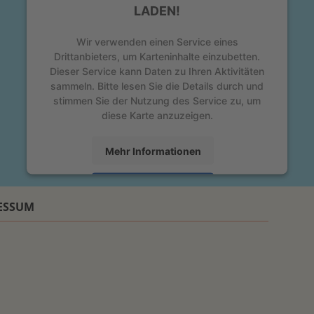
LADEN!
Wir verwenden einen Service eines
Drittanbieters, um Karteninhalte einzubetten.
Dieser Service kann Daten zu Ihren Aktivitäten
sammeln. Bitte lesen Sie die Details durch und
stimmen Sie der Nutzung des Service zu, um
diese Karte anzuzeigen.
Mehr Informationen
Akzeptieren
ESSUM
powered by
Usercentrics Consent Management
Platform
&
eRecht24